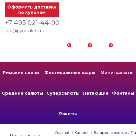
Оформить доставку
по купонам
+7 495 021-44-90
info@pyrosalute.ru
0
0
0
Римские свечи
Фестивальные шары
Мини-салюты
Средние салюты
Суперсалюты
Летающие
Фонтаны
Ракеты
Главная
Каталог
Батареи салютов
Пи
Праздничные