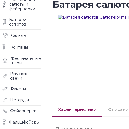
Батарея салют
салюты и
фейерверки
Батареи
салютов
Салюты
Фонтаны
Фестивальные
шары
Римские
свечи
Ракеты
Петарды
Характеристики
Описани
Фейерверки
Фальшфейеры
Производитель: